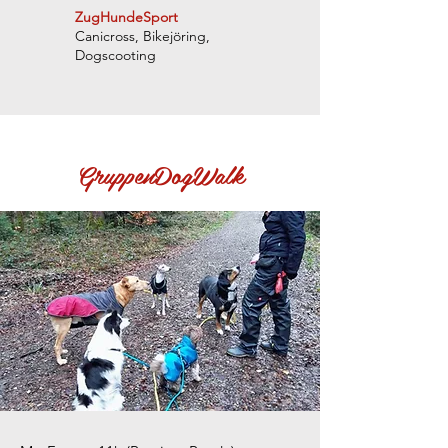
ZugHundeSport
Canicross, Bikejöring,
Dogscooting
GruppenDogWalk