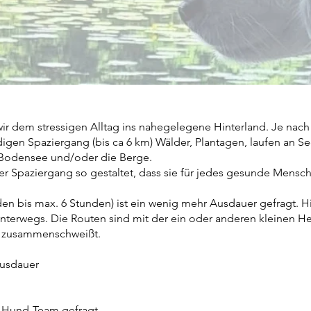
ir dem stressigen Alltag ins nahegelegene Hinterland. Je nac
digen Spaziergang (bis ca 6 km) Wälder, Plantagen, laufen an 
 Bodensee und/oder die Berge.
er Spaziergang so gestaltet, dass sie für jedes gesunde Mens
n bis max. 6 Stunden) ist ein wenig mehr Ausdauer gefragt. Hie
terwegs. Die Routen sind mit der ein oder anderen kleinen H
d zusammenschweißt.
Ausdauer
-Hund-Team gefragt.