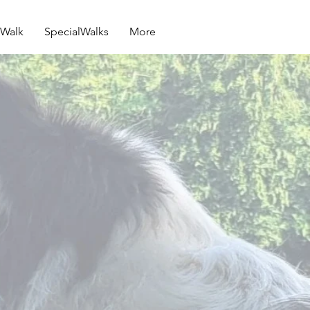
E-Mail
Walk
SpecialWalks
More