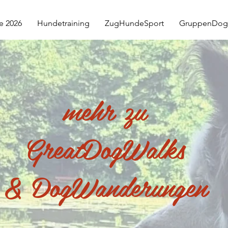
e 2026
Hundetraining
ZugHundeSport
GruppenDog
mehr zu
GreatDogWalks
& DogWanderungen