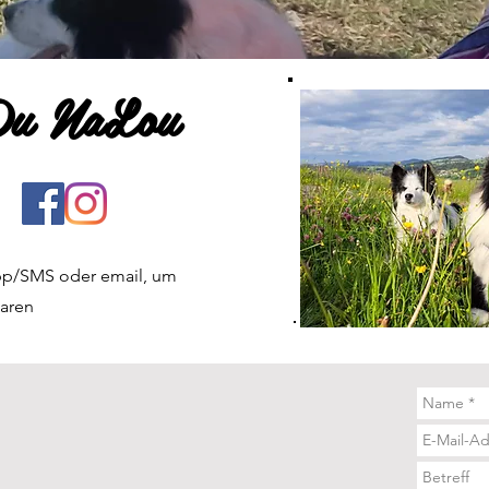
 Du NaLou
App/SMS oder email, um
baren