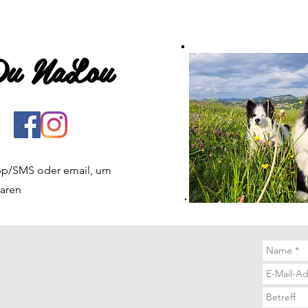
 Du NaLou
App/SMS oder email, um
baren