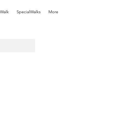
E-Mail
Walk
SpecialWalks
More